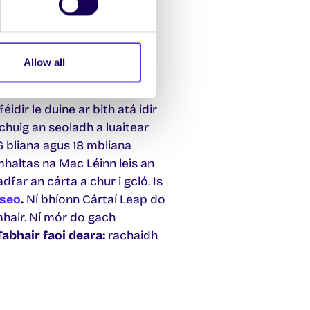
í Tríú Leibhéal do mhic léinn
 Iarnród Éireann agus Bhus
Allow all
 mic léinn agus aosaigh óga
 19 mbliana d’aois agus 25
idir le duine ar bith atá idir
 chuig an seoladh a luaitear
16 bliana agus 18 mbliana
omhaltas na Mac Léinn leis an
dfar an cárta a chur i gcló. Is
seo
.
Ní bhíonn Cártaí Leap do
hair. Ní mór do gach
Tabhair faoi deara:
rachaidh