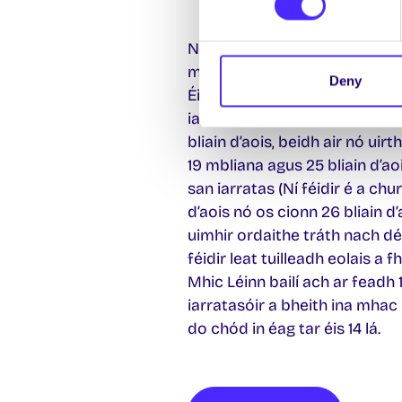
Ní ghlacann Iarnród Éireann ná
mar aitheantas bailí a thuille
Deny
Éireann, beidh air nó uirthi C
iarratas a dhéanamh ar chár
bliain d’aois, beidh air nó uir
19 mbliana agus 25 bliain d’ao
san iarratas (Ní féidir é a chu
d’aois nó os cionn 26 bliain d
uimhir ordaithe tráth nach déa
féidir leat tuilleadh eolais a
Mhic Léinn bailí ach ar fead
iarratasóir a bheith ina mhac 
do chód in éag tar éis 14 lá.