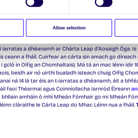
 Bus Éireann leis na cártaí aitheantais a eisíonn Coláist
adh. Más mian le mac léinn lascaine a fháil ar sheirbhísí
Allow selection
árta Leap nó Cárta Aosaigh Óig a cheannach. Is féidir le
ta agus é a cheannach
ar líne anseo.
Má tá an duine idir
thi iarratas a dhéanamh ar Chárta Leap d’Aosaigh Óga. Is fé
is ceann a fháil. Cuirfear an cárta sin amach go díreach
r i gcló in Oifig an Chomhaltais). Má tá an mac léinn idir 
’aois, beidh air nó uirthi bualadh isteach chuig Oifig Ch
naí ná 14 lá tar éis an t-iarratas a dhéanamh, áit a bhféa
 fháil faoi Théarmaí agus Coinníollacha Iarnród Éireann
an
h 1 bhliain amháin ó mhí Mheán Fómhair go mí Mheán Fóm
léinn cláraithe le Cárta Leap do Mhac Léinn nua a fháil.