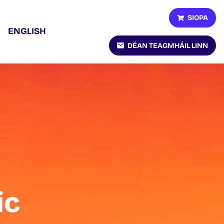
SIOPA
ENGLISH
DÉAN TEAGMHÁIL LINN
ic