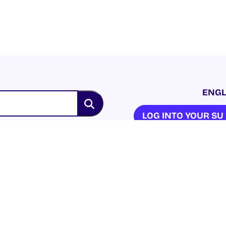
ENGL
LOG INTO YOUR S
NION. ALL RIGHTS RESERVED.
Beartas Fianán
|
Beartas