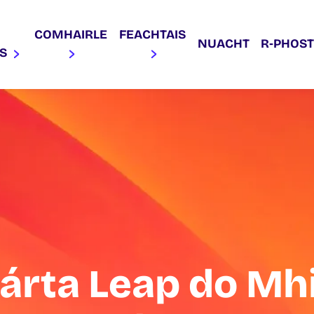
COMHAIRLE
FEACHTAIS
NUACHT
R‑PHOST
AS
árta Leap do Mh