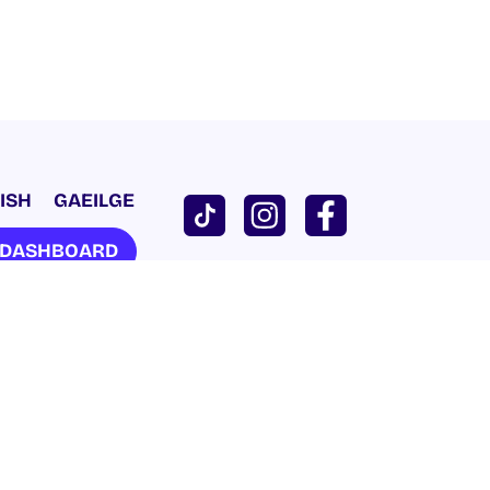
ISH
GAEILGE
U DASHBOARD
 Príobháideachais
| Láithreán Gréasáin le
Proactive.ie